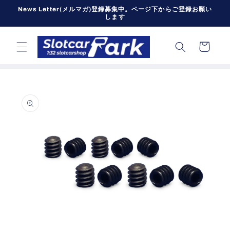
コンテン
News Letter(メルマガ)登録募集中。ページ下からご登録お願い
ツに進む
します
カ
ー
ト
商品情報
にスキッ
プ