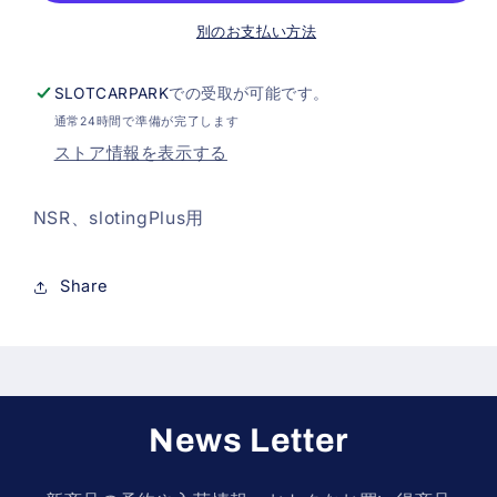
個）
個）
別のお支払い方法
（50003）
（50003）
の
の
SLOTCARPARK
での受取が可能です。
数
数
通常24時間で準備が完了します
量
量
ストア情報を表示する
を
を
減
増
NSR、slotingPlus用
ら
や
す
す
Share
News Letter