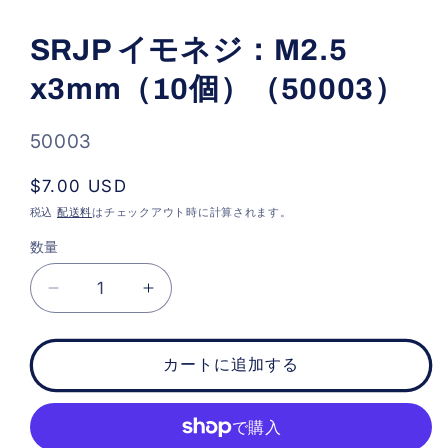
モ
ー
SRJP イモネジ：M2.5
ダ
ル
x3mm（10個）（50003）
で
メ
デ
ィ
SKU:
50003
ア
(1)
通
$7.00 USD
を
開
常
税込
配送料
はチェックアウト時に計算されます。
く
価
数量
格
SRJP
SRJP
イ
イ
モ
モ
カートに追加する
ネ
ネ
ジ：
ジ：
M2.5
M2.5
x3mm（10
x3mm（10