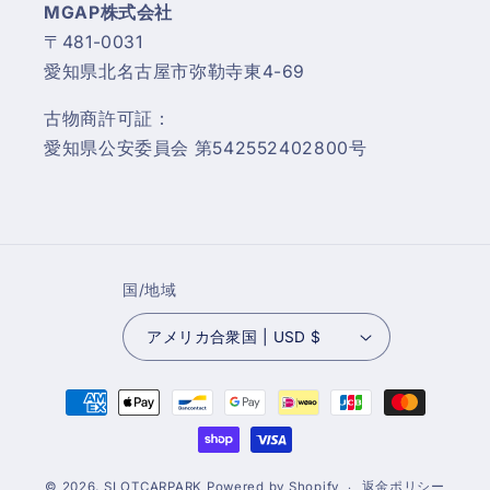
MGAP株式会社
〒481-0031
愛知県北名古屋市弥勒寺東4-69
古物商許可証：
愛知県公安委員会 第542552402800号
国/地域
アメリカ合衆国 | USD $
決
済
方
法
© 2026,
SLOTCARPARK
Powered by Shopify
返金ポリシー