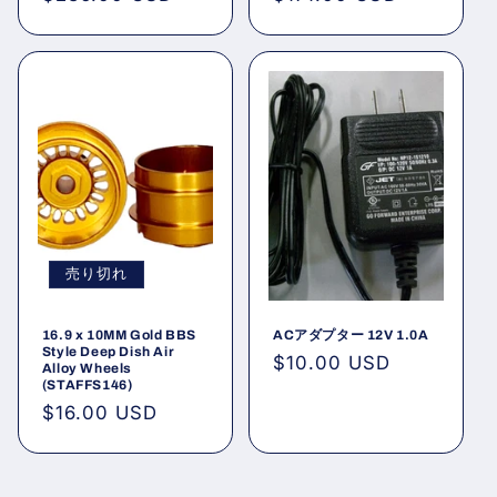
常
常
価
価
格
格
売り切れ
16.9 x 10MM Gold BBS
ACアダプター 12V 1.0A
Style Deep Dish Air
通
$10.00 USD
Alloy Wheels
(STAFFS146)
常
通
$16.00 USD
価
常
格
価
格