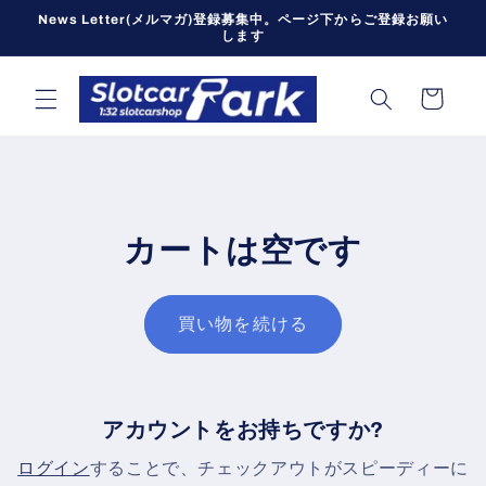
コンテン
News Letter(メルマガ)登録募集中。ページ下からご登録お願い
ツに進む
します
カ
ー
ト
カートは空です
買い物を続ける
アカウントをお持ちですか?
ログイン
することで、チェックアウトがスピーディーに