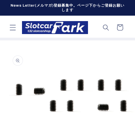
コンテン
News Letter(メルマガ)登録募集中。ページ下からご登録お願い
ツに進む
します
カ
ー
ト
商品情報
にスキッ
プ