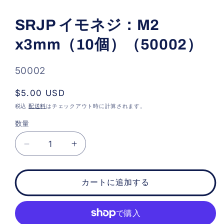
モ
ー
SRJP イモネジ：M2
ダ
ル
x3mm（10個）（50002）
で
メ
デ
ィ
SKU:
50002
ア
(1)
通
$5.00 USD
を
開
常
税込
配送料
はチェックアウト時に計算されます。
く
価
数量
格
SRJP
SRJP
イ
イ
モ
モ
カートに追加する
ネ
ネ
ジ：
ジ：
M2
M2
x3mm（10
x3mm（10