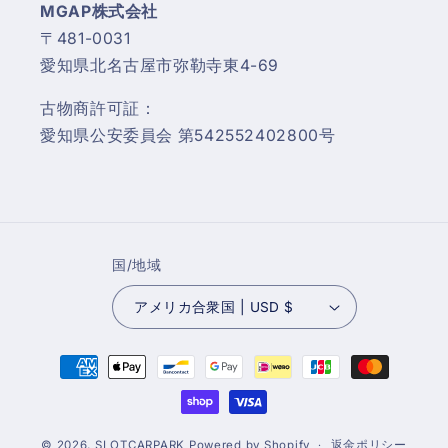
MGAP株式会社
〒481-0031
愛知県北名古屋市弥勒寺東4-69
古物商許可証：
愛知県公安委員会 第542552402800号
国/地域
アメリカ合衆国 | USD $
決
済
方
法
© 2026,
SLOTCARPARK
Powered by Shopify
返金ポリシー