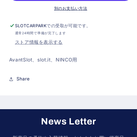
個）
個）
別のお支払い方法
（50002）
（50002）
の
の
SLOTCARPARK
での受取が可能です。
数
数
通常24時間で準備が完了します
量
量
ストア情報を表示する
を
を
減
増
AvantSlot、slot.it、NINCO用
ら
や
す
す
Share
News Letter