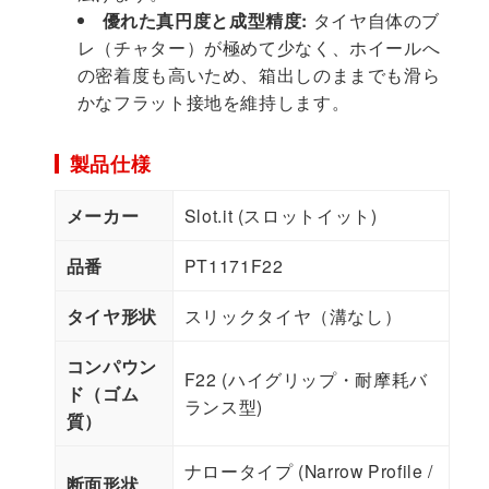
優れた真円度と成型精度:
タイヤ自体のブ
レ（チャター）が極めて少なく、ホイールへ
の密着度も高いため、箱出しのままでも滑ら
かなフラット接地を維持します。
製品仕様
メーカー
Slot.it (スロットイット)
品番
PT1171F22
タイヤ形状
スリックタイヤ（溝なし）
コンパウン
F22 (ハイグリップ・耐摩耗バ
ド（ゴム
ランス型)
質）
ナロータイプ (Narrow Profile /
断面形状