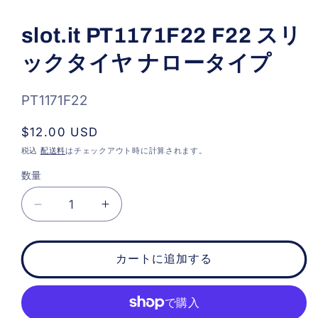
モ
ー
slot.it PT1171F22 F22 スリ
ダ
ル
ックタイヤ ナロータイプ
で
メ
デ
ィ
SKU:
PT1171F22
ア
(1)
通
$12.00 USD
を
開
常
税込
配送料
はチェックアウト時に計算されます。
く
価
数量
格
slot.it
slot.it
PT1171F22
PT1171F22
F22
F22
ス
ス
カートに追加する
リ
リ
ッ
ッ
ク
ク