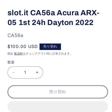
モ
ー
slot.it CA56a Acura ARX-
ダ
ル
05 1st 24h Dayton 2022
で
メ
デ
ィ
SKU:
CA56a
ア
(1)
通
$100.00 USD
売り切れ
を
開
常
税込
配送料
はチェックアウト時に計算されます。
く
価
数量
格
slot.it
slot.it
CA56a
CA56a
Acura
Acura
ARX-
ARX-
売り切れ
05
05
1st
1st
24h
24h