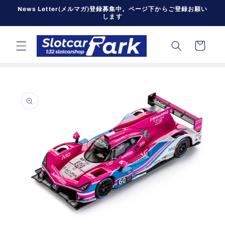
コンテン
News Letter(メルマガ)登録募集中。ページ下からご登録お願い
ツに進む
します
カ
ー
ト
商品情報
にスキッ
プ