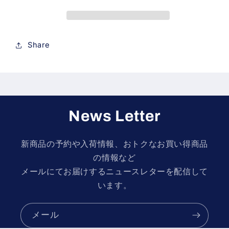
Dayton
Dayton
2022
2022
の
の
数
数
Share
量
量
を
を
減
増
ら
や
す
す
News Letter
新商品の予約や入荷情報、おトクなお買い得商品
の情報など
メールにてお届けするニュースレターを配信して
います。
メール