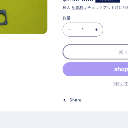
常
税込
配送料
はチェックアウト時に計
価
数量
格
slot.it
slot.it
ア
ア
ン
ン
売
グ
グ
ル
ル
ワ
ワ
イ
イ
ン
ン
別のお
ダ
ダ
ー
ー
Share
用
用
モ
モ
ー
ー