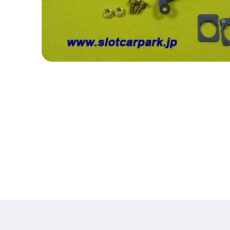
モ
ー
ダ
ル
で
メ
デ
ィ
ア
(1)
を
開
く