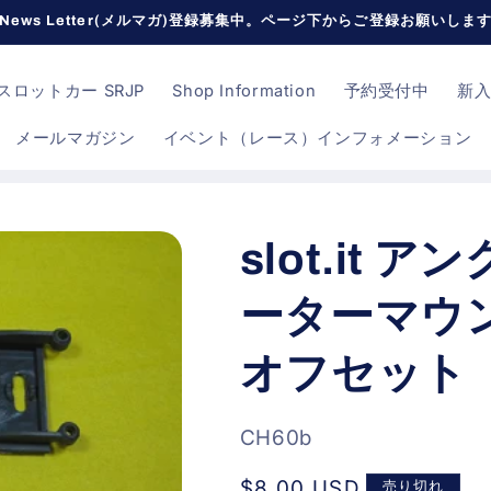
News Letter(メルマガ)登録募集中。ページ下からご登録お願いしま
ロットカー SRJP
Shop Information
予約受付中
新
メールマガジン
イベント（レース）インフォメーション
slot.it
ーターマウント
オフセット（
SKU:
CH60b
通
$8.00 USD
売り切れ