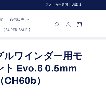
国
アメリカ合衆国 | USD $
す
/
ロ
地
カ
入荷
通信販売
グ
ー
域
イ
【SUPER SALE 】
ト
ン
 アングルワインダー用モ
 Evo.6 0.5mm
CH60b）