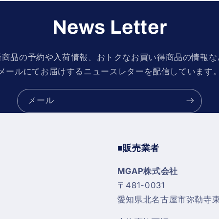
タ
タ
ー
ー
News Letter
マ
マ
ウ
ウ
ン
ン
新商品の予約や入荷情報、おトクなお買い得商品の情報な
ト
ト
メールにてお届けするニュースレターを配信しています
Evo.6
Evo.6
0.5mm
0.5mm
オ
オ
メール
フ
フ
セ
セ
ッ
ッ
■販売業者
ト
ト
（CH60b）
（CH60b）
MGAP株式会社
の
の
〒481-0031
数
数
愛知県北名古屋市弥勒寺東4
量
量
を
を