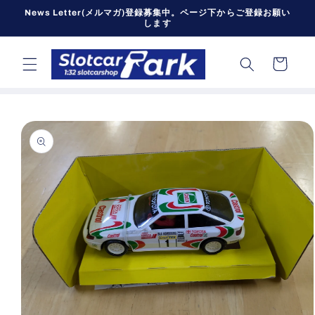
コンテン
News Letter(メルマガ)登録募集中。ページ下からご登録お願い
ツに進む
します
カ
ー
ト
商品情報
にスキッ
プ