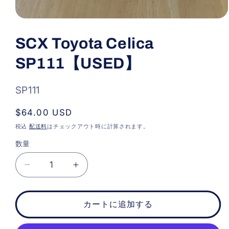
モ
ー
SCX Toyota Celica
ダ
ル
SP111【USED】
で
メ
デ
ィ
SKU:
SP111
ア
(1)
通
$64.00 USD
を
開
常
税込
配送料
はチェックアウト時に計算されます。
く
価
数量
格
SCX
SCX
Toyota
Toyota
Celica
Celica
SP111【USED】
SP111【USED】
カートに追加する
の
の