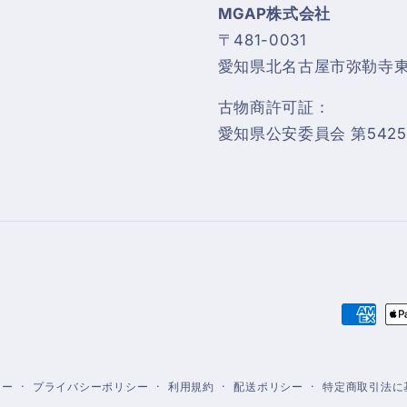
MGAP株式会社
〒481-0031
愛知県北名古屋市弥勒寺東4
古物商許可証：
愛知県公安委員会 第54255
決
済
方
シー
プライバシーポリシー
利用規約
配送ポリシー
特定商取引法に
法