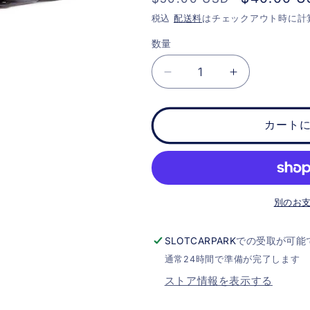
常
ー
税込
配送料
はチェックアウト時に計
価
ル
数量
格
価
格
Scalextric
Scalextric
Chevrolet
Chevrolet
Camaro
Camaro
IROC
IROC
カート
-
-
SCCA
SCCA
Trans-
Trans-
AM
AM
-
-
別のお
Number
Number
33
33
SLOTCARPARK
での受取が可能
の
の
通常24時間で準備が完了します
数
数
ストア情報を表示する
量
量
を
を