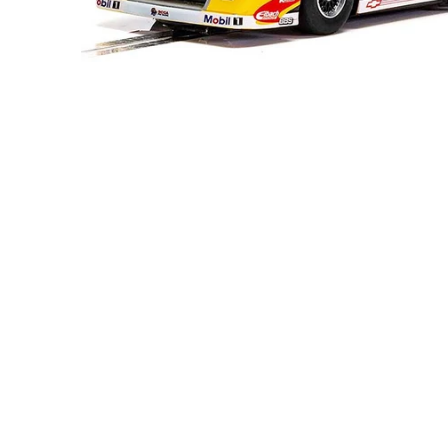
モ
ー
ダ
ル
で
メ
デ
ィ
ア
(1)
を
開
く