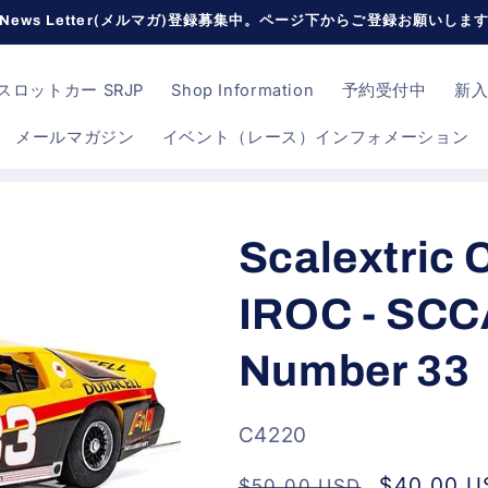
News Letter(メルマガ)登録募集中。ページ下からご登録お願いしま
ロットカー SRJP
Shop Information
予約受付中
新
メールマガジン
イベント（レース）インフォメーション
Scalextric 
IROC - SCC
Number 33
SKU:
C4220
通
セ
$40.00 U
$50.00 USD