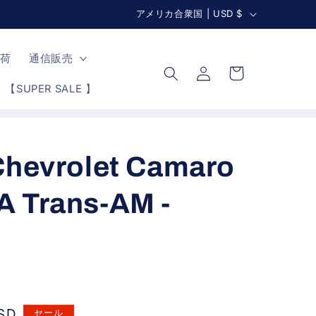
国
アメリカ合衆国 | USD $
す
/
ロ
地
カ
入荷
通信販売
グ
ー
域
イ
【SUPER SALE 】
ト
ン
Chevrolet Camaro
A Trans-AM -
SD
セール