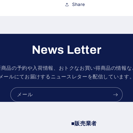
減
増
Share
ら
や
す
す
News Letter
新商品の予約や入荷情報、おトクなお買い得商品の情報な
メールにてお届けするニュースレターを配信しています
メール
■販売業者