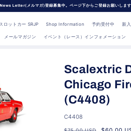
News Letter(メルマガ)登録募集中。ページ下からご登録お願いしま
ロットカー SRJP
Shop Information
予約受付中
新
メールマガジン
イベント（レース）インフォメーション
Scalextric
Chicago Fi
(C4408)
SKU:
C4408
通
セ
$60.00 U
$75.00 USD