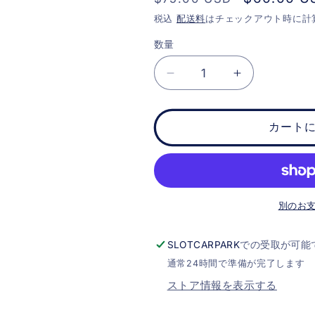
常
ー
税込
配送料
はチェックアウト時に計
価
ル
数量
格
価
格
Scalextric
Scalextric
Dodge
Dodge
Monaco
Monaco
-
-
カート
Chicago
Chicago
Fire
Fire
Department
Department
(C4408)
(C4408)
の
の
別のお
数
数
量
量
SLOTCARPARK
での受取が可能
を
を
通常24時間で準備が完了します
減
増
ストア情報を表示する
ら
や
す
す