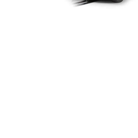
モ
ー
ダ
ル
で
メ
デ
ィ
ア
(1)
を
開
く