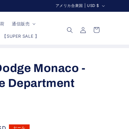
国
アメリカ合衆国 | USD $
す
/
ロ
地
カ
入荷
通信販売
グ
ー
域
イ
【SUPER SALE 】
ト
ン
 Dodge Monaco -
re Department
SD
セール