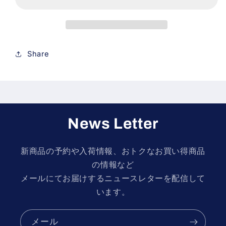
Cartalunya
Cartalunya
1999
1999
#1
#1
Tommy
Tommy
Makinen
Makinen
Share
(SC-
(SC-
6316R)
6316R)
の
の
数
数
量
量
を
を
News Letter
減
増
ら
や
新商品の予約や入荷情報、おトクなお買い得商品
す
す
の情報など
メールにてお届けするニュースレターを配信して
います。
メール