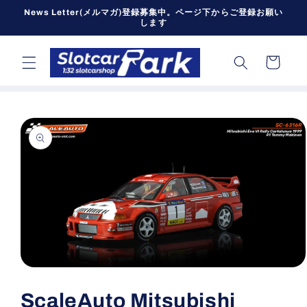
コンテン
News Letter(メルマガ)登録募集中。ページ下からご登録お願い
ツに進む
します
カ
ー
ト
商品情報
にスキッ
プ
モ
ー
ScaleAuto Mitsubishi
ダ