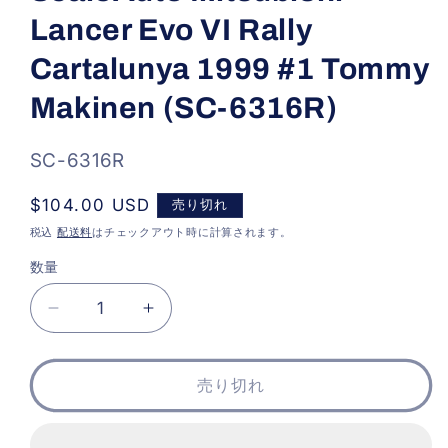
ル
Lancer Evo VI Rally
で
メ
デ
Cartalunya 1999 #1 Tommy
ィ
ア
Makinen (SC-6316R)
(1)
を
開
SKU:
SC-6316R
く
通
$104.00 USD
売り切れ
常
税込
配送料
はチェックアウト時に計算されます。
価
数量
格
ScaleAuto
ScaleAuto
Mitsubishi
Mitsubishi
Lancer
Lancer
Evo
Evo
売り切れ
VI
VI
Rally
Rally