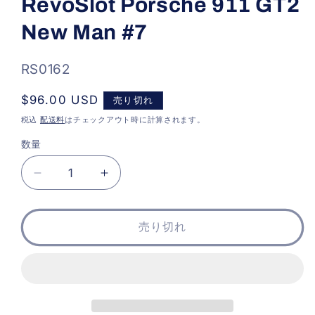
RevoSlot Porsche 911 GT2
ダ
ル
New Man #7
で
メ
デ
ィ
SKU:
RS0162
ア
(1)
通
$96.00 USD
売り切れ
を
開
常
税込
配送料
はチェックアウト時に計算されます。
く
価
数量
格
RevoSlot
RevoSlot
Porsche
Porsche
911
911
GT2
GT2
売り切れ
New
New
Man
Man
#7
#7
の
の
数
数