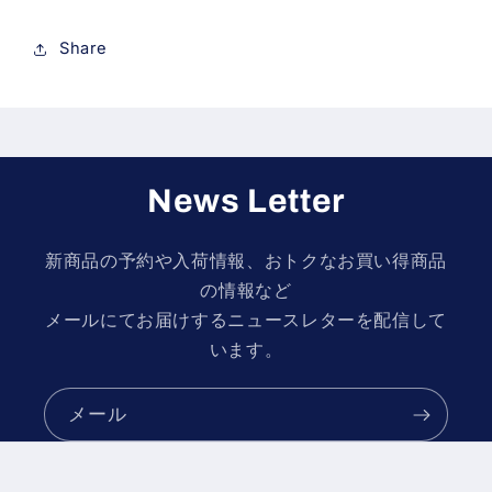
量
量
を
を
Share
減
増
ら
や
す
す
News Letter
新商品の予約や入荷情報、おトクなお買い得商品
の情報など
メールにてお届けするニュースレターを配信して
います。
メール