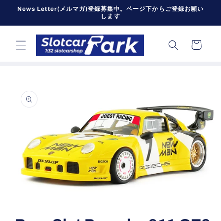
コンテン
News Letter(メルマガ)登録募集中。ページ下からご登録お願い
ツに進む
します
カ
ー
ト
商品情報
にスキッ
プ
モ
ー