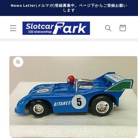
コンテン
News Letter(メルマガ)登録募集中。ページ下からご登録お願い
ツに進む
します
カ
ー
ト
商品情報
にスキッ
プ