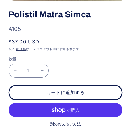
モ
ー
Polistil Matra Simca
ダ
ル
で
SKU:
A105
メ
デ
ィ
通
$37.00 USD
ア
常
(1)
税込
配送料
はチェックアウト時に計算されます。
を
価
開
数量
格
く
Polistil
Polistil
Matra
Matra
Simca
Simca
の
の
カートに追加する
数
数
量
量
を
を
減
増
別のお支払い方法