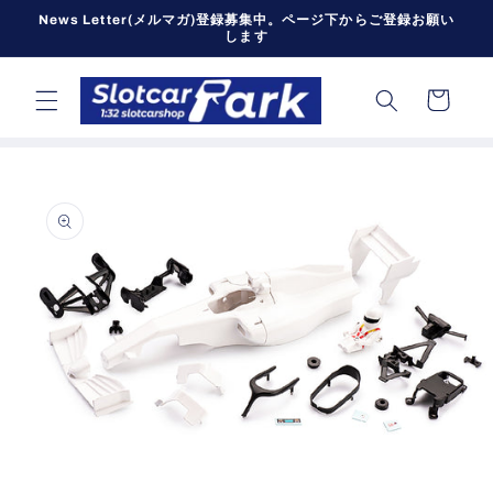
コンテン
News Letter(メルマガ)登録募集中。ページ下からご登録お願い
ツに進む
します
カ
ー
ト
商品情報
にスキッ
プ