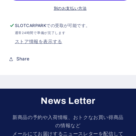
ト
ト
別のお支払い方法
(PCS07B)
(PCS07B)
の
の
SLOTCARPARK
での受取が可能です。
数
数
通常24時間で準備が完了します
量
量
ストア情報を表示する
を
を
減
増
Share
ら
や
す
す
News Letter
新商品の予約や入荷情報、おトクなお買い得商品
の情報など
メールにてお届けするニュースレターを配信して