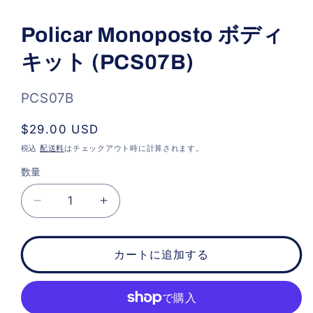
モ
ー
Policar Monoposto ボディ
ダ
ル
キット (PCS07B)
で
メ
デ
ィ
SKU:
PCS07B
ア
(1)
通
$29.00 USD
を
開
常
税込
配送料
はチェックアウト時に計算されます。
く
価
数量
格
Policar
Policar
Monoposto
Monoposto
ボ
ボ
カートに追加する
デ
デ
ィ
ィ
キ
キ
ッ
ッ