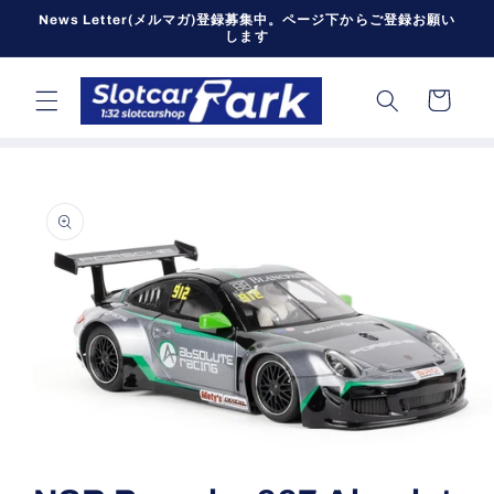
コンテン
News Letter(メルマガ)登録募集中。ページ下からご登録お願い
ツに進む
します
カ
ー
ト
商品情報
にスキッ
プ
モ
ー