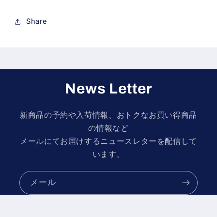
量
量
を
を
Share
減
増
ら
や
す
す
News Letter
新商品の予約や入荷情報、おトクなお買い得商品
の情報など
メールにてお届けするニュースレターを配信して
います。
メール