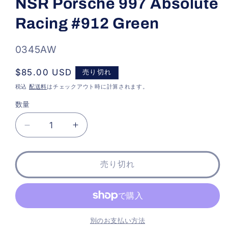
NSR Porsche 997 Absolute
ダ
ル
Racing #912 Green
で
メ
デ
ィ
SKU:
0345AW
ア
(1)
通
$85.00 USD
売り切れ
を
開
常
税込
配送料
はチェックアウト時に計算されます。
く
価
数量
格
NSR
NSR
Porsche
Porsche
997
997
Absolute
Absolute
売り切れ
Racing
Racing
#912
#912
Green
Green
の
の
数
数
別のお支払い方法