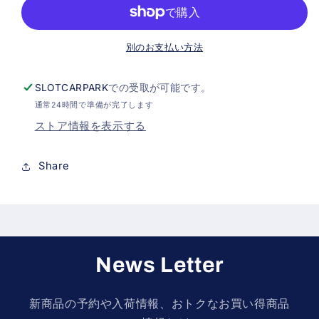
ワ
ワ
イ
イ
ン
ン
別のお支払い方法
ダ
ダ
ー
ー
SLOTCARPARK
での受取が可能です。
用
用
通常24時間で準備が完了します
プ
プ
ストア情報を表示する
ラ
ラ
ス
ス
Share
チ
チ
ッ
ッ
ク
ク
ス
ス
パ
パ
News Letter
ー
ー
ギ
ギ
新商品の予約や入荷情報、おトクなお買い得商品
ア
ア