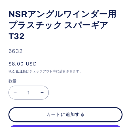
モ
ー
NSRアングルワインダー用
ダ
ル
プラスチック スパーギア
で
メ
デ
T32
ィ
ア
(1)
SKU:
6632
を
開
く
通
$8.00 USD
常
税込
配送料
はチェックアウト時に計算されます。
価
数量
格
NSR
NSR
ア
ア
ン
ン
カートに追加する
グ
グ
ル
ル