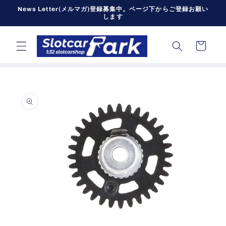
コンテン
News Letter(メルマガ)登録募集中。ページ下からご登録お願い
ツに進む
します
カ
ー
ト
商品情報
にスキッ
プ