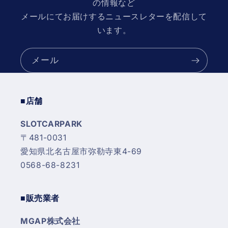
の情報など
T32
T32
の
の
メールにてお届けするニュースレターを配信して
数
数
います。
量
量
を
を
メール
減
増
ら
や
す
す
■店舗
SLOTCARPARK
〒481-0031
愛知県北名古屋市弥勒寺東4-69
0568-68-8231
■販売業者
MGAP株式会社