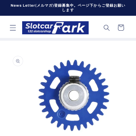
コンテン
News Letter(メルマガ)登録募集中。ページ下からご登録お願い
ツに進む
します
カ
ー
ト
商品情報
にスキッ
プ