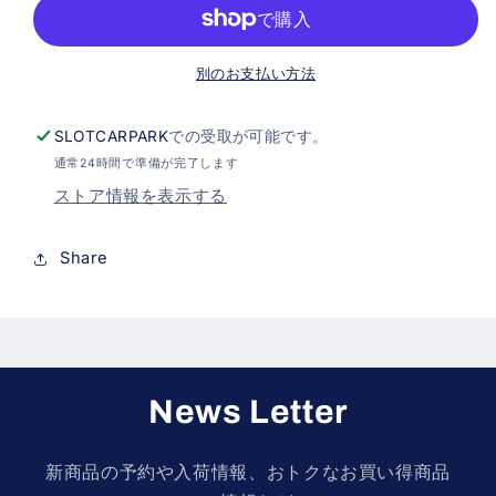
ワ
ワ
イ
イ
ン
ン
別のお支払い方法
ダ
ダ
ー
ー
SLOTCARPARK
での受取が可能です。
用
用
通常24時間で準備が完了します
プ
プ
ストア情報を表示する
ラ
ラ
ス
ス
Share
チ
チ
ッ
ッ
ク
ク
ス
ス
パ
パ
News Letter
ー
ー
ギ
ギ
新商品の予約や入荷情報、おトクなお買い得商品
ア
ア