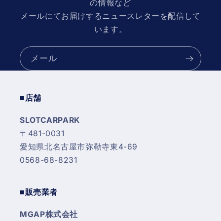
の情報など
T30
T30
の
の
メールにてお届けするニュースレターを配信して
数
数
います。
量
量
を
を
メール
減
増
ら
や
す
す
■店舗
SLOTCARPARK
〒481-0031
愛知県北名古屋市弥勒寺東4-69
0568-68-8231
■販売業者
MGAP株式会社