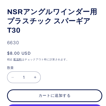
モ
ー
NSRアングルワインダー用
ダ
ル
プラスチック スパーギア
で
メ
デ
T30
ィ
ア
(1)
SKU:
6630
を
開
く
通
$8.00 USD
常
税込
配送料
はチェックアウト時に計算されます。
価
数量
格
NSR
NSR
ア
ア
ン
ン
カートに追加する
グ
グ
ル
ル