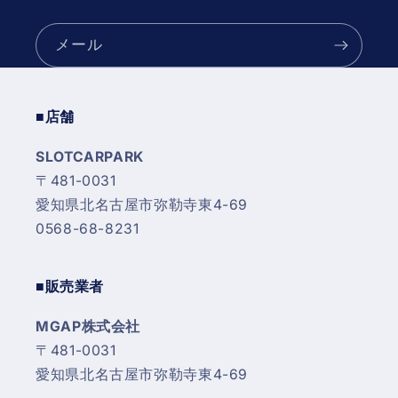
(5265BK)
(5265BK)
の
の
メール
数
数
量
量
を
を
■店舗
減
増
ら
や
SLOTCARPARK
す
す
〒481-0031
愛知県北名古屋市弥勒寺東4-69
0568-68-8231
■販売業者
MGAP株式会社
〒481-0031
愛知県北名古屋市弥勒寺東4-69