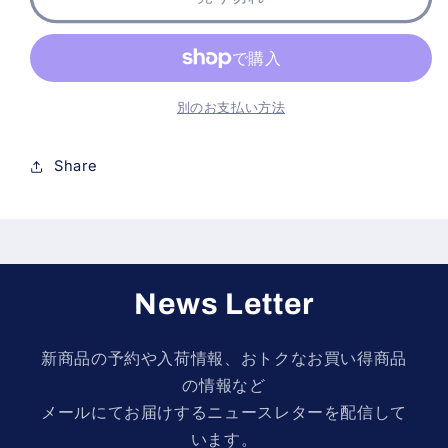
シ
シ
ャ
ャ
ル
ル
RTR
RTR
タ
タ
別のお支払い方法
イ
イ
ヤ
ヤ
Share
19.5
19.5
X
X
13.5
13.5
mm
mm
for
for
Formula
Formula
News Letter
ブ
ブ
ラ
ラ
新商品の予約や入荷情報、おトクなお買い得商品
ッ
ッ
の情報など
ク
ク
メールにてお届けするニュースレターを配信して
（4
（4
います。
個）
個）