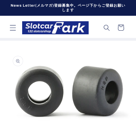
コンテン
News Letter(メルマガ)登録募集中。ページ下からご登録お願い
ツに進む
します
カ
ー
ト
商品情報
にスキッ
プ