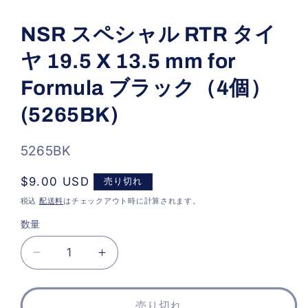
モ
ー
NSR スペシャル RTR タイ
ダ
ル
ヤ 19.5 X 13.5 mm for
で
メ
デ
Formula ブラック（4個）
ィ
ア
(5265BK)
(1)
を
開
SKU:
5265BK
く
通
$9.00 USD
売り切れ
常
税込
配送料
はチェックアウト時に計算されます。
価
数量
格
NSR
NSR
ス
ス
ペ
ペ
売り切れ