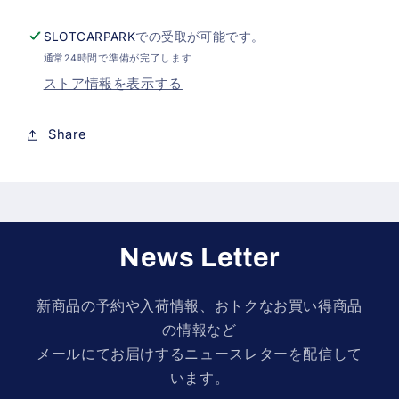
ギ
ギ
ア
ア
SLOTCARPARK
での受取が可能です。
モ
モ
通常24時間で準備が完了します
ダ
ダ
ストア情報を表示する
ン
ン
タ
タ
Share
イ
イ
プ
プ
の
の
数
数
量
量
News Letter
を
を
減
増
新商品の予約や入荷情報、おトクなお買い得商品
ら
や
の情報など
す
す
メールにてお届けするニュースレターを配信して
います。