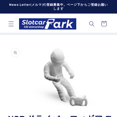
コンテン
News Letter(メルマガ)登録募集中。ページ下からご登録お願い
ツに進む
します
カ
ー
ト
商品情報
にスキッ
プ
モ
ー