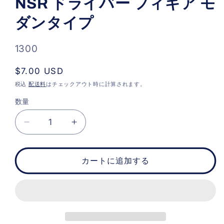
NSR ドライバー フィギア モ
ダ
ル
ダンタイプ
で
メ
デ
ィ
SKU:
1300
ア
(1)
通
$7.00 USD
を
開
常
税込
配送料
はチェックアウト時に計算されます。
く
価
数量
格
NSR
NSR
ド
ド
ラ
ラ
カートに追加する
イ
イ
バ
バ
ー
ー
フ
フ
ィ
ィ