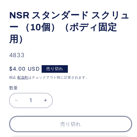
モ
ー
NSR スタンダード スクリュ
ダ
ル
ー （10個）（ボディ固定
で
メ
デ
用）
ィ
ア
(1)
SKU:
4833
を
開
く
通
$4.00 USD
売り切れ
常
税込
配送料
はチェックアウト時に計算されます。
価
数量
格
NSR
NSR
ス
ス
タ
タ
売り切れ
ン
ン
ダ
ダ