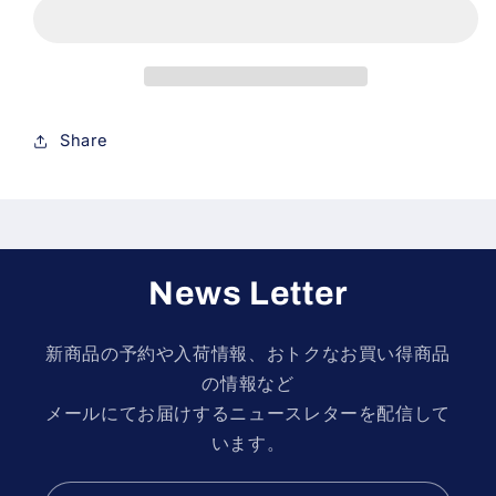
ー
ー
ド
ド
ス
ス
ク
ク
リ
リ
Share
ュ
ュ
ー
ー
（10
（10
個）
個）
（ボ
（ボ
News Letter
デ
デ
ィ
ィ
新商品の予約や入荷情報、おトクなお買い得商品
固
固
の情報など
定
定
メールにてお届けするニュースレターを配信して
用）
用）
います。
の
の
数
数