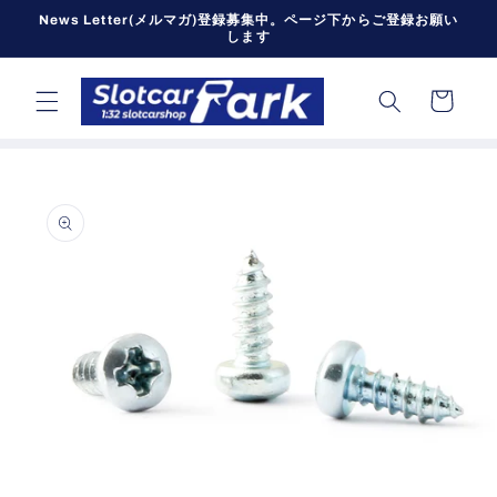
コンテン
News Letter(メルマガ)登録募集中。ページ下からご登録お願い
ツに進む
します
カ
ー
ト
商品情報
にスキッ
プ