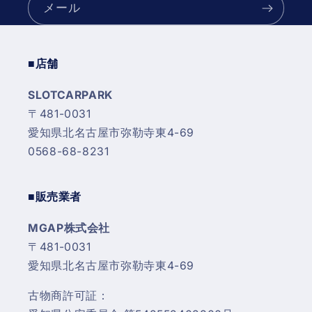
メール
量
量
を
を
減
増
ら
や
■店舗
す
す
SLOTCARPARK
〒481-0031
愛知県北名古屋市弥勒寺東4-69
0568-68-8231
■販売業者
MGAP株式会社
〒481-0031
愛知県北名古屋市弥勒寺東4-69
古物商許可証：