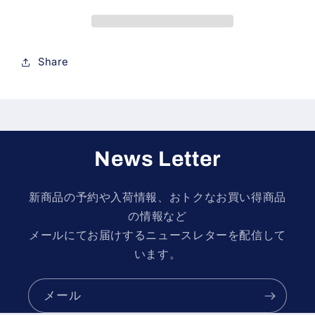
Hours
Hours
1966.
1966.
の
の
数
数
Share
量
量
を
を
減
増
ら
や
す
す
News Letter
新商品の予約や入荷情報、おトクなお買い得商品
の情報など
メールにてお届けするニュースレターを配信して
います。
メール