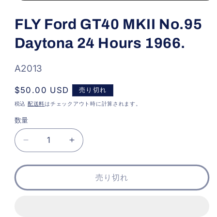
モ
ー
FLY Ford GT40 MKII No.95
ダ
ル
Daytona 24 Hours 1966.
で
メ
デ
ィ
SKU:
A2013
ア
(1)
通
$50.00 USD
売り切れ
を
開
常
税込
配送料
はチェックアウト時に計算されます。
く
価
数量
格
FLY
FLY
Ford
Ford
GT40
GT40
MKII
MKII
売り切れ
No.95
No.95
Daytona
Daytona
24
24