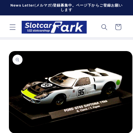
コンテン
News Letter(メルマガ)登録募集中。ページ下からご登録お願い
ツに進む
します
カ
ー
ト
商品情報
にスキッ
プ