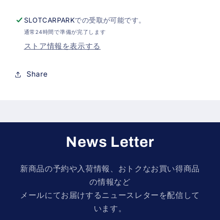
減
増
SLOTCARPARK
での受取が可能です。
ら
や
通常24時間で準備が完了します
す
す
ストア情報を表示する
Share
News Letter
新商品の予約や入荷情報、おトクなお買い得商品
の情報など
メールにてお届けするニュースレターを配信して
います。