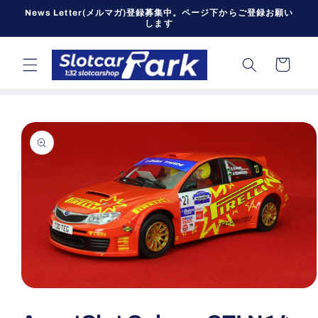
コンテン
News Letter(メルマガ)登録募集中。ページ下からご登録お願い
ツに進む
します
カ
ー
ト
商品情報
にスキッ
プ
モ
ー