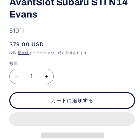
AvantSlot Subaru STI N14
ダ
ル
Evans
で
メ
デ
ィ
SKU:
51011
ア
(1)
通
$79.00 USD
を
開
常
税込
配送料
はチェックアウト時に計算されます。
く
価
数量
格
AvantSlot
AvantSlot
Subaru
Subaru
STI
STI
N14
N14
カートに追加する
Evans
Evans
の
の
数
数
量
量
を
を