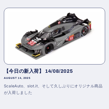
【今日の新入荷】 14/08/2025
AUGUST 14, 2025
ScaleAuto、slot.it、そして久しぶりにオリジナル商品
が入荷しました