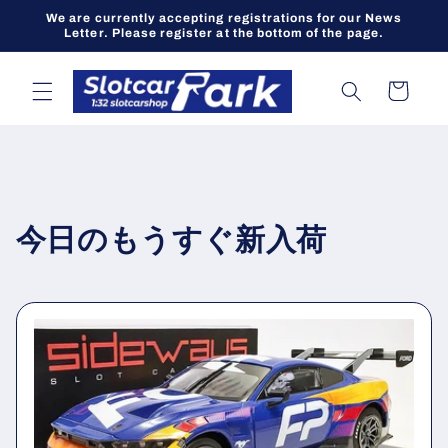
Skip to
We are currently accepting registrations for our News
content
Letter. Please register at the bottom of the page.
Cart
今日のもうすぐ新入荷