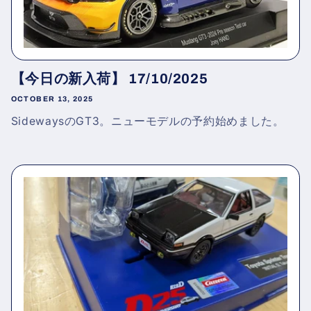
【今日の新入荷】 17/10/2025
OCTOBER 13, 2025
SidewaysのGT3。ニューモデルの予約始めました。