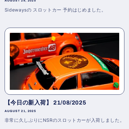
AUGUST 29, 2025
Sidewaysの スロットカー 予約はじめました。
【今日の新入荷】 21/08/2025
AUGUST 21, 2025
非常に久しぶりにNSRのスロットカーが入荷しました。